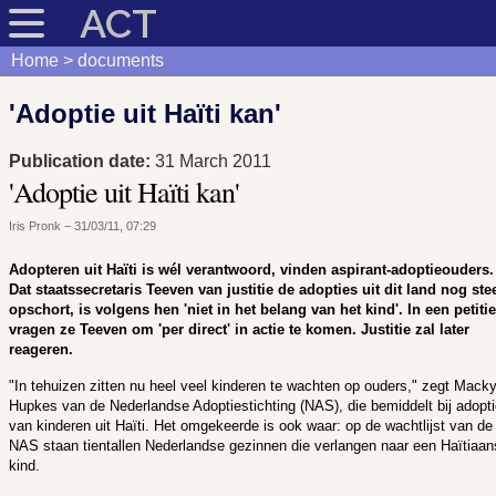
ACT
Home
documents
'Adoptie uit Haïti kan'
Publication date:
31 March 2011
'Adoptie uit Haïti kan'
Iris Pronk
− 31/03/11, 07:29
Adopteren uit Haïti is wél verantwoord, vinden aspirant-adoptieouders.
Dat staatssecretaris Teeven van justitie de adopties uit dit land nog ste
opschort, is volgens hen 'niet in het belang van het kind'. In een petitie
vragen ze Teeven om 'per direct' in actie te komen. Justitie zal later
reageren.
"In tehuizen zitten nu heel veel kinderen te wachten op ouders," zegt Mack
Hupkes van de Nederlandse Adoptiestichting (NAS), die bemiddelt bij adopt
van kinderen uit Haïti. Het omgekeerde is ook waar: op de wachtlijst van de
NAS staan tientallen Nederlandse gezinnen die verlangen naar een Haïtiaan
kind.