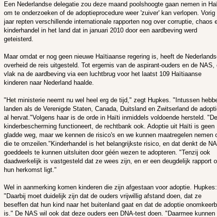
Een Nederlandse delegatie zou deze maand poolshoogte gaan nemen in Haï
om te onderzoeken of de adoptieprocedure weer 'zuiver' kan verlopen. Vorig
jaar repten verschillende internationale rapporten nog over corruptie, chaos 
kinderhandel in het land dat in januari 2010 door een aardbeving werd
geteisterd.
Maar omdat er nog geen nieuwe Haïtiaanse regering is, heeft de Nederlands
overheid de reis uitgesteld. Tot ergernis van de aspirant-ouders en de NAS, 
vlak na de aardbeving via een luchtbrug voor het laatst 109 Haïtiaanse
kinderen naar Nederland haalde.
"Het ministerie neemt nu wel heel erg de tijd," zegt Hupkes. "Intussen hebb
landen als de Verenigde Staten, Canada, Duitsland en Zwitserland de adopt
al hervat."Volgens haar is de orde in Haïti inmiddels voldoende hersteld. "D
kinderbescherming functioneert, de rechtbank ook. Adoptie uit Haïti is geen
gladde weg, maar we kennen de risico's en we kunnen maatregelen nemen
die te omzeilen."Kinderhandel is het belangrijkste risico, en dat denkt de N
goeddeels te kunnen uitsluiten door géén wezen te adopteren. "Tenzij ook
daadwerkelijk is vastgesteld dat ze wees zijn, en er een deugdelijk rapport 
hun herkomst ligt."
Wel in aanmerking komen kinderen die zijn afgestaan voor adoptie. Hupkes:
"Daarbij moet duidelijk zijn dat de ouders vrijwillig afstand doen, dat ze
beseffen dat hun kind naar het buitenland gaat en dat de adoptie onomkeer
is." De NAS wil ook dat deze ouders een DNA-test doen. "Daarmee kunnen