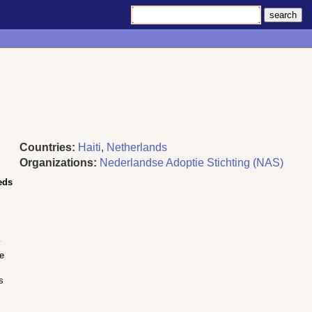
Countries:
Haiti
,
Netherlands
Organizations:
Nederlandse Adoptie Stichting (NAS)
eds
y
ie
s