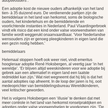
adoptieouders’.
Een adoptie kost de nieuwe ouders afhankelijk van het land
tien- à 35 duizend euro. De verdienende partijen zijn de
bemiddelaar in het land van herkomst, soms de biologische
ouders, het kindertehuis en de bemiddelende en
voorlichtende instanties in Nederland. Paul Vlaardingerbroek
vindt elk risico dat een kind onder valse voorwendselen van
familie wordt weggerukt onaanvaardbaar. ‘Voor Nederlandse
wensouders zijn er genoeg pleegkinderen in eigen land die
een gezin nodig hebben.’
bemiddelaars
Helemaal stoppen hoeft ook weer niet, vindt emeritus
hoogleraar adoptie René Hoksbergen, al veertig jaar ‘in het
wereldje’. ‘Er blijven altijd weeskinderen voor wie adoptie bij
gebrek aan een alternatief in eigen land een laatste
redmiddel kan zijn.’ Wat niet wegneemt dat hij blij is dat het
aantal adopties rap afneemt. In de loop der jaren is hij, ooit
medeoprichter van bemiddelingsbureau Wereldkinderen,
veel kritischer geworden.
Het is volgens Hoksbergen een ‘illusie’ te denken dat met
meer controle in het land van herkomst ronselpraktijken en
adopties onder valse voorwendselen te voorkomen zijn. ‘De