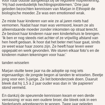
voor haar oudste aangeklopt bij de reguliere hulpverlening.
‘Hij had overduidelijk hechtingsproblemen.’ Drie jaar
geleden bezochten kennissen van Marjan in Ethiopië de
biologische moeder. Ze was een emotioneel wrak.
Ze miste haar kinderen van wie ze al jaren niets had
vernomen. Nadat haar man was vermoord, kwam ze als
alleenstaande moeder zonder inkomsten op straat terecht.
Ze besloot haar kinderen naar een kindertehuis te brengen.
‘Ik ben er nog steeds niet achter of ze vrijwillig afstand van
hen heeft gedaan. Ik hoor dat het beter met haar gaat, sinds
ze weet waar haar zoons zijn. Ze heeft haar leven weer
opgepakt en werk gevonden. We sturen elkaar foto’s en de
kinderen maken tekeningen voor haar.’
tanden wisselen
Marjan stuitte twee jaar na de adoptie op nog iets
eigenaardigs: de jongste begon al tanden te wisselen. Beetje
jong voor een 3-jarige. Ze liet botonderzoek doen. Daaruit
bleek dat hij 1,5 à 2 jaar ouder was dan in ‘de papieren’
stond vermeld.
En dankzij de speurende kennissen kwam er een derde
verrassing: er was een oudere broer, die bleek ook in een
Nederlands adoptiegezin te wonen. Twee jaar geleden