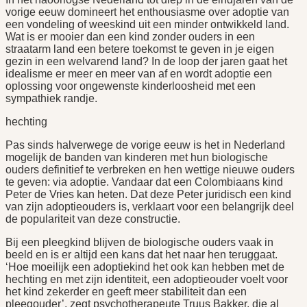
vorige eeuw domineert het enthousiasme over adoptie van
een vondeling of weeskind uit een minder ontwikkeld land.
Wat is er mooier dan een kind zonder ouders in een
straatarm land een betere toekomst te geven in je eigen
gezin in een welvarend land? In de loop der jaren gaat het
idealisme er meer en meer van af en wordt adoptie een
oplossing voor ongewenste kinderloosheid met een
sympathiek randje.
hechting
Pas sinds halverwege de vorige eeuw is het in Nederland
mogelijk de banden van kinderen met hun biologische
ouders definitief te verbreken en hen wettige nieuwe ouders
te geven: via adoptie. Vandaar dat een Colombiaans kind
Peter de Vries kan heten. Dat deze Peter juridisch een kind
van zijn adoptieouders is, verklaart voor een belangrijk deel
de populariteit van deze constructie.
Bij een pleegkind blijven de biologische ouders vaak in
beeld en is er altijd een kans dat het naar hen teruggaat.
‘Hoe moeilijk een adoptiekind het ook kan hebben met de
hechting en met zijn identiteit, een adoptieouder voelt voor
het kind zekerder en geeft meer stabiliteit dan een
pleegouder’, zegt psychotherapeute Truus Bakker, die al