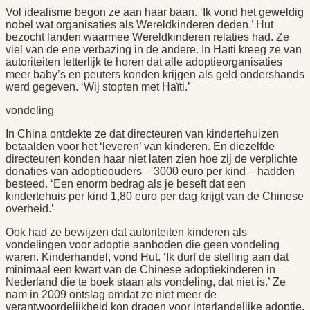
Vol idealisme begon ze aan haar baan. ‘Ik vond het geweldig
nobel wat organisaties als Wereldkinderen deden.’ Hut
bezocht landen waarmee Wereldkinderen relaties had. Ze
viel van de ene verbazing in de andere. In Haïti kreeg ze van
autoriteiten letterlijk te horen dat alle adoptieorganisaties
meer baby’s en peuters konden krijgen als geld ondershands
werd gegeven. ‘Wij stopten met Haïti.’
vondeling
In China ontdekte ze dat directeuren van kindertehuizen
betaalden voor het ‘leveren’ van kinderen. En diezelfde
directeuren konden haar niet laten zien hoe zij de verplichte
donaties van adoptieouders – 3000 euro per kind – hadden
besteed. ‘Een enorm bedrag als je beseft dat een
kindertehuis per kind 1,80 euro per dag krijgt van de Chinese
overheid.’
Ook had ze bewijzen dat autoriteiten kinderen als
vondelingen voor adoptie aanboden die geen vondeling
waren. Kinderhandel, vond Hut. ‘Ik durf de stelling aan dat
minimaal een kwart van de Chinese adoptiekinderen in
Nederland die te boek staan als vondeling, dat niet is.’ Ze
nam in 2009 ontslag omdat ze niet meer de
verantwoordelijkheid kon dragen voor interlandelijke adoptie.