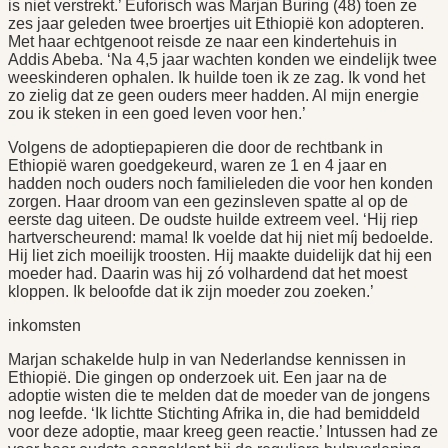
is niet verstrekt.’ Euforisch was Marjan Buring (48) toen ze
zes jaar geleden twee broertjes uit Ethiopië kon adopteren.
Met haar echtgenoot reisde ze naar een kindertehuis in
Addis Abeba. ‘Na 4,5 jaar wachten konden we eindelijk twee
weeskinderen ophalen. Ik huilde toen ik ze zag. Ik vond het
zo zielig dat ze geen ouders meer hadden. Al mijn energie
zou ik steken in een goed leven voor hen.’
Volgens de adoptiepapieren die door de rechtbank in
Ethiopië waren goedgekeurd, waren ze 1 en 4 jaar en
hadden noch ouders noch familieleden die voor hen konden
zorgen. Haar droom van een gezinsleven spatte al op de
eerste dag uiteen. De oudste huilde extreem veel. ‘Hij riep
hartverscheurend: mama! Ik voelde dat hij niet míj bedoelde.
Hij liet zich moeilijk troosten. Hij maakte duidelijk dat hij een
moeder had. Daarin was hij zó volhardend dat het moest
kloppen. Ik beloofde dat ik zijn moeder zou zoeken.’
inkomsten
Marjan schakelde hulp in van Nederlandse kennissen in
Ethiopië. Die gingen op onderzoek uit. Een jaar na de
adoptie wisten die te melden dat de moeder van de jongens
nog leefde. ‘Ik lichtte Stichting Afrika in, die had bemiddeld
voor deze adoptie, maar kreeg geen reactie.’ Intussen had ze