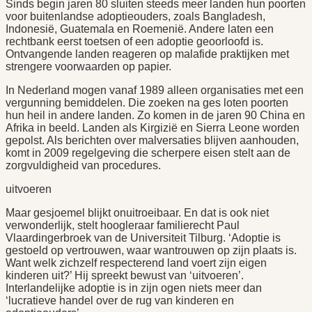
Sinds begin jaren 80 sluiten steeds meer landen hun poorten
voor buitenlandse adoptieouders, zoals Bangladesh,
Indonesië, Guatemala en Roemenië. Andere laten een
rechtbank eerst toetsen of een adoptie geoorloofd is.
Ontvangende landen reageren op malafide praktijken met
strengere voorwaarden op papier.
In Nederland mogen vanaf 1989 alleen organisaties met een
vergunning bemiddelen. Die zoeken na ges loten poorten
hun heil in andere landen. Zo komen in de jaren 90 China en
Afrika in beeld. Landen als Kirgizië en Sierra Leone worden
gepolst. Als berichten over malversaties blijven aanhouden,
komt in 2009 regelgeving die scherpere eisen stelt aan de
zorgvuldigheid van procedures.
uitvoeren
Maar gesjoemel blijkt onuitroeibaar. En dat is ook niet
verwonderlijk, stelt hoogleraar familierecht Paul
Vlaardingerbroek van de Universiteit Tilburg. ‘Adoptie is
gestoeld op vertrouwen, waar wantrouwen op zijn plaats is.
Want welk zichzelf respecterend land voert zijn eigen
kinderen uit?’ Hij spreekt bewust van ‘uitvoeren’.
Interlandelijke adoptie is in zijn ogen niets meer dan
‘lucratieve handel over de rug van kinderen en