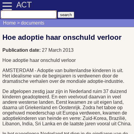
ACT
Home
documents
Hoe adoptie haar onschuld verloor
Publication date:
27 March 2013
Hoe adoptie haar onschuld verloor
AMSTERDAM - Adoptie van buitenlandse kinderen is uit.
Het idealisme van de beginjaren is verdwenen door de
dramatische verhalen over de mondiale adoptie-industrie.
De afgelopen zestig jaar zijn in Nederland ruim 37 duizend
kinderen geadopteerd. En een veelvoud daarvan in veel
andere westerse landen. Eerst kwamen ze uit eigen land,
daarna uit Griekenland en Oostenrijk. Zodra het taboe op
ongehuwd moederschap uit Europa verdween, kwamen de
adoptiekinderen van heinde en verre: Zuid-Korea, Brazilië,
Libanon, India, Sri Lanka en de laatste jaren vooral uit China.
In het naoorlogse Nederland tot diep in de eindjaren van de