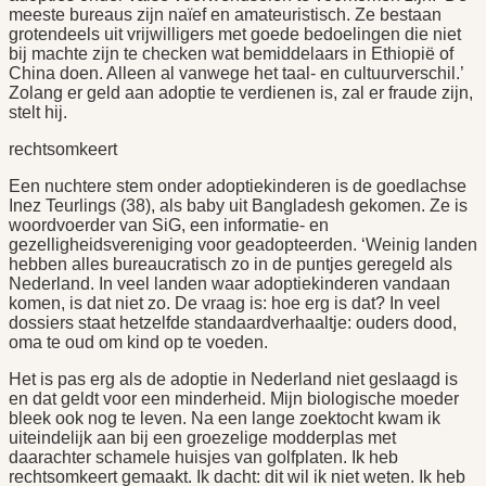
meeste bureaus zijn naïef en amateuristisch. Ze bestaan
grotendeels uit vrijwilligers met goede bedoelingen die niet
bij machte zijn te checken wat bemiddelaars in Ethiopië of
China doen. Alleen al vanwege het taal- en cultuurverschil.’
Zolang er geld aan adoptie te verdienen is, zal er fraude zijn,
stelt hij.
rechtsomkeert
Een nuchtere stem onder adoptiekinderen is de goedlachse
Inez Teurlings (38), als baby uit Bangladesh gekomen. Ze is
woordvoerder van SiG, een informatie- en
gezelligheidsvereniging voor geadopteerden. ‘Weinig landen
hebben alles bureaucratisch zo in de puntjes geregeld als
Nederland. In veel landen waar adoptiekinderen vandaan
komen, is dat niet zo. De vraag is: hoe erg is dat? In veel
dossiers staat hetzelfde standaardverhaaltje: ouders dood,
oma te oud om kind op te voeden.
Het is pas erg als de adoptie in Nederland niet geslaagd is
en dat geldt voor een minderheid. Mijn biologische moeder
bleek ook nog te leven. Na een lange zoektocht kwam ik
uiteindelijk aan bij een groezelige modderplas met
daarachter schamele huisjes van golfplaten. Ik heb
rechtsomkeert gemaakt. Ik dacht: dit wil ik niet weten. Ik heb