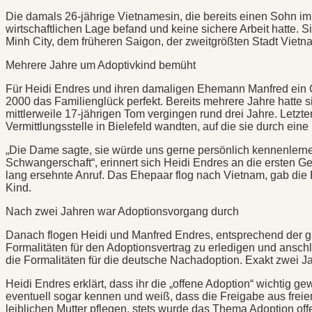
Die damals 26-jährige Vietnamesin, die bereits einen Sohn im Al
wirtschaftlichen Lage befand und keine sichere Arbeit hatte. S
Minh City, dem früheren Saigon, der zweitgrößten Stadt Vietnam
Mehrere Jahre um Adoptivkind bemüht
Für Heidi Endres und ihren damaligen Ehemann Manfred ein Gl
2000 das Familienglück perfekt. Bereits mehrere Jahre hatte
mittlerweile 17-jährigen Tom vergingen rund drei Jahre. Letzt
Vermittlungsstelle in Bielefeld wandten, auf die sie durch 
„Die Dame sagte, sie würde uns gerne persönlich kennenlernen
Schwangerschaft“, erinnert sich Heidi Endres an die ersten 
lang ersehnte Anruf. Das Ehepaar flog nach Vietnam, gab die 
Kind.
Nach zwei Jahren war Adoptionsvorgang durch
Danach flogen Heidi und Manfred Endres, entsprechend der g
Formalitäten für den Adoptionsvertrag zu erledigen und ansch
die Formalitäten für die deutsche Nachadoption. Exakt zwei 
Heidi Endres erklärt, dass ihr die „offene Adoption“ wichtig g
eventuell sogar kennen und weiß, dass die Freigabe aus freie
leiblichen Mutter pflegen, stets wurde das Thema Adoption of