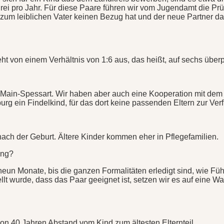
rei pro Jahr. Für diese Paare führen wir vom Jugendamt die Prüf
 zum leiblichen Vater keinen Bezug hat und der neue Partner d
t von einem Verhältnis von 1:6 aus, das heißt, auf sechs überp
ain-Spessart. Wir haben aber auch eine Kooperation mit dem 
urg ein Findelkind, für das dort keine passenden Eltern zur Ver
 nach der Geburt. Ältere Kinder kommen eher in Pflegefamilien.
ung?
neun Monate, bis die ganzen Formalitäten erledigt sind, wie F
 wurde, dass das Paar geeignet ist, setzen wir es auf eine Warte
von 40 Jahren Abstand vom Kind zum ältesten Elternteil.