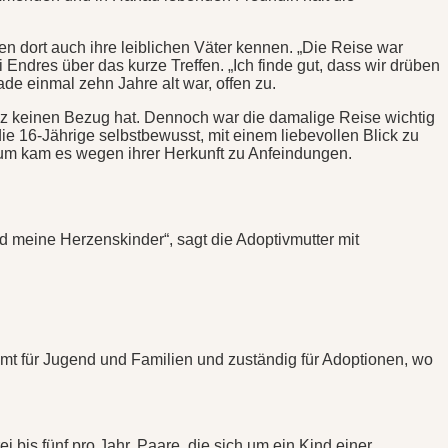
n dort auch ihre leiblichen Väter kennen. „Die Reise war
Endres über das kurze Treffen. „Ich finde gut, dass wir drüben
de einmal zehn Jahre alt war, offen zu.
tanz keinen Bezug hat. Dennoch war die damalige Reise wichtig
die 16-Jährige selbstbewusst, mit einem liebevollen Blick zu
ium kam es wegen ihrer Herkunft zu Anfeindungen.
d meine Herzenskinder“, sagt die Adoptivmutter mit
Amt für Jugend und Familien und zuständig für Adoptionen, wo
bis fünf pro Jahr. Paare, die sich um ein Kind einer