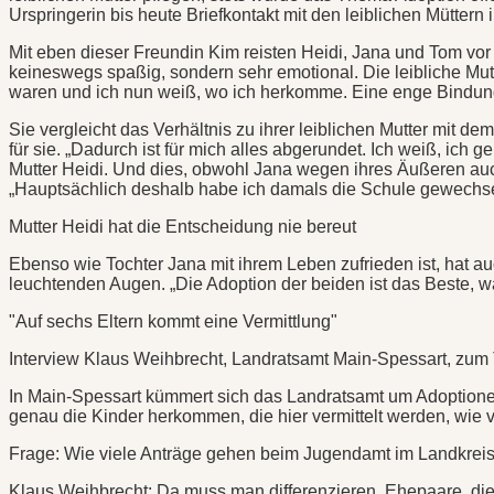
Urspringerin bis heute Briefkontakt mit den leiblichen Müttern i
Mit eben dieser Freundin Kim reisten Heidi, Jana und Tom vor 
keineswegs spaßig, sondern sehr emotional. Die leibliche Mutt
waren und ich nun weiß, wo ich herkomme. Eine enge Bindung h
Sie vergleicht das Verhältnis zu ihrer leiblichen Mutter mit 
für sie. „Dadurch ist für mich alles abgerundet. Ich weiß, ich
Mutter Heidi. Und dies, obwohl Jana wegen ihres Äußeren au
„Hauptsächlich deshalb habe ich damals die Schule gewechselt“
Mutter Heidi hat die Entscheidung nie bereut
Ebenso wie Tochter Jana mit ihrem Leben zufrieden ist, hat au
leuchtenden Augen. „Die Adoption der beiden ist das Beste, w
"Auf sechs Eltern kommt eine Vermittlung"
Interview Klaus Weihbrecht, Landratsamt Main-Spessart, zu
In Main-Spessart kümmert sich das Landratsamt um Adoptionen
genau die Kinder herkommen, die hier vermittelt werden, wie v
Frage: Wie viele Anträge gehen beim Jugendamt im Landkreis
Klaus Weihbrecht: Da muss man differenzieren. Ehepaare, die s