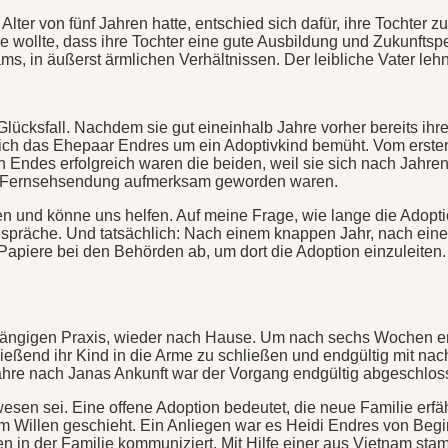
ter von fünf Jahren hatte, entschied sich dafür, ihre Tochter zu
ie wollte, dass ihre Tochter eine gute Ausbildung und Zukunftspe
s, in äußerst ärmlichen Verhältnissen. Der leibliche Vater lehn
ücksfall. Nachdem sie gut eineinhalb Jahre vorher bereits ihr
 sich das Ehepaar Endres um ein Adoptivkind bemüht. Vom erste
en Endes erfolgreich waren die beiden, weil sie sich nach Jahre
eine Fernsehsendung aufmerksam geworden waren.
 und könne uns helfen. Auf meine Frage, wie lange die Adoptio
Gespräche. Und tatsächlich: Nach einem knappen Jahr, nach ei
Papiere bei den Behörden ab, um dort die Adoption einzuleiten.
ängigen Praxis, wieder nach Hause. Um nach sechs Wochen erneu
ließend ihr Kind in die Arme zu schließen und endgültig mit n
Jahre nach Janas Ankunft war der Vorgang endgültig abgeschlos
ewesen sei. Eine offene Adoption bedeutet, die neue Familie erf
m Willen geschieht. Ein Anliegen war es Heidi Endres von Begin
fen in der Familie kommuniziert. Mit Hilfe einer aus Vietnam s