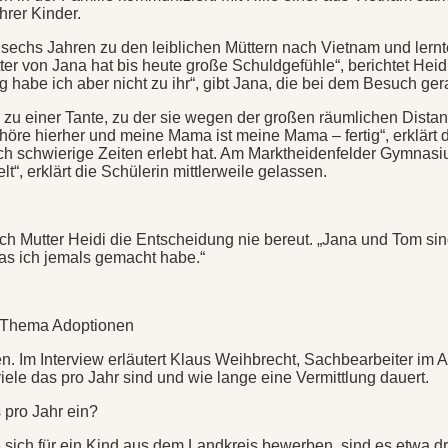
hrer Kinder.
sechs Jahren zu den leiblichen Müttern nach Vietnam und lernte
er von Jana hat bis heute große Schuldgefühle“, berichtet Heidi 
abe ich aber nicht zu ihr“, gibt Jana, die bei dem Besuch gera
dem zu einer Tante, zu der sie wegen der großen räumlichen Dis
 gehöre hierher und meine Mama ist meine Mama – fertig“, erklärt 
ch schwierige Zeiten erlebt hat. Am Marktheidenfelder Gymnas
, erklärt die Schülerin mittlerweile gelassen.
ch Mutter Heidi die Entscheidung nie bereut. „Jana und Tom sin
as ich jemals gemacht habe.“
m Thema Adoptionen
. Im Interview erläutert Klaus Weihbrecht, Sachbearbeiter im 
iele das pro Jahr sind und wie lange eine Vermittlung dauert.
 pro Jahr ein?
ich für ein Kind aus dem Landkreis bewerben, sind es etwa drei 