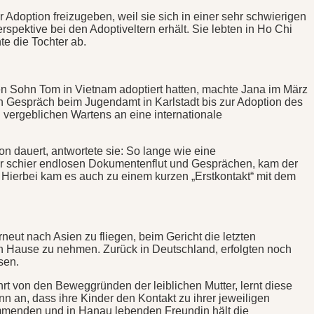
r Adoption freizugeben, weil sie sich in einer sehr schwierigen
rspektive bei den Adoptiveltern erhält. Sie lebten in Ho Chi
te die Tochter ab.
en Sohn Tom in Vietnam adoptiert hatten, machte Jana im März
n Gespräch beim Jugendamt in Karlstadt bis zur Adoption des
n vergeblichen Wartens an eine internationale
n dauert, antwortete sie: So lange wie eine
ner schier endlosen Dokumentenflut und Gesprächen, kam der
 Hierbei kam es auch zu einem kurzen „Erstkontakt“ mit dem
t nach Asien zu fliegen, beim Gericht die letzten
ach Hause zu nehmen. Zurück in Deutschland, erfolgten noch
sen.
ährt von den Beweggründen der leiblichen Mutter, lernt diese
n an, dass ihre Kinder den Kontakt zu ihrer jeweiligen
tammenden und in Hanau lebenden Freundin hält die