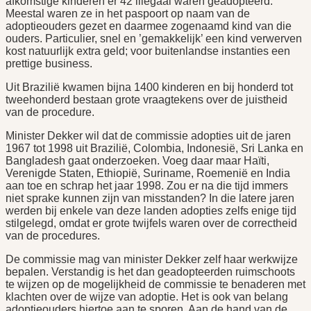
afkomstige kinderen er 42 illegaal waren geadopteerd.
Meestal waren ze in het paspoort op naam van de
adoptieouders gezet en daarmee zogenaamd kind van die
ouders. Particulier, snel en ’gemakkelijk’ een kind verwerven
kost natuurlijk extra geld; voor buitenlandse instanties een
prettige business.
Uit Brazilië kwamen bijna 1400 kinderen en bij honderd tot
tweehonderd bestaan grote vraagtekens over de juistheid
van de procedure.
Minister Dekker wil dat de commissie adopties uit de jaren
1967 tot 1998 uit Brazilië, Colombia, Indonesië, Sri Lanka en
Bangladesh gaat onderzoeken. Voeg daar maar Haïti,
Verenigde Staten, Ethiopië, Suriname, Roemenië en India
aan toe en schrap het jaar 1998. Zou er na die tijd immers
niet sprake kunnen zijn van misstanden? In die latere jaren
werden bij enkele van deze landen adopties zelfs enige tijd
stilgelegd, omdat er grote twijfels waren over de correctheid
van de procedures.
De commissie mag van minister Dekker zelf haar werkwijze
bepalen. Verstandig is het dan geadopteerden ruimschoots
te wijzen op de mogelijkheid de commissie te benaderen met
klachten over de wijze van adoptie. Het is ook van belang
adoptieouders hiertoe aan te sporen. Aan de hand van de