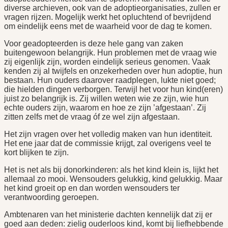
diverse archieven, ook van de adoptieorganisaties, zullen er
vragen rijzen. Mogelijk werkt het opluchtend of bevrijdend
om eindelijk eens met de waarheid voor de dag te komen.
Voor geadopteerden is deze hele gang van zaken
buitengewoon belangrijk. Hun problemen met de vraag wie
zij eigenlijk zijn, worden eindelijk serieus genomen. Vaak
kenden zij al twijfels en onzekerheden over hun adoptie, hun
bestaan. Hun ouders daarover raadplegen, lukte niet goed;
die hielden dingen verborgen. Terwijl het voor hun kind(eren)
juist zo belangrijk is. Zij willen weten wie ze zijn, wie hun
echte ouders zijn, waarom en hoe ze zijn ’afgestaan’. Zij
zitten zelfs met de vraag óf ze wel zijn afgestaan.
Het zijn vragen over het volledig maken van hun identiteit.
Het ene jaar dat de commissie krijgt, zal overigens veel te
kort blijken te zijn.
Het is net als bij donorkinderen: als het kind klein is, lijkt het
allemaal zo mooi. Wensouders gelukkig, kind gelukkig. Maar
het kind groeit op en dan worden wensouders ter
verantwoording geroepen.
Ambtenaren van het ministerie dachten kennelijk dat zij er
goed aan deden: zielig ouderloos kind, komt bij liefhebbende