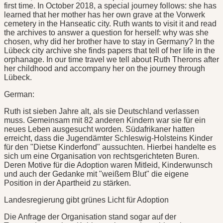
first time. In October 2018, a special journey follows: she has
learned that her mother has her own grave at the Vorwerk
cemetery in the Hanseatic city. Ruth wants to visit it and read
the archives to answer a question for herself: why was she
chosen, why did her brother have to stay in Germany? In the
Lübeck city archive she finds papers that tell of her life in the
orphanage. In our time travel we tell about Ruth Therons after
her childhood and accompany her on the journey through
Lübeck.
German:
Ruth ist sieben Jahre alt, als sie Deutschland verlassen
muss. Gemeinsam mit 82 anderen Kindern war sie für ein
neues Leben ausgesucht worden. Südafrikaner hatten
erreicht, dass die Jugendämter Schleswig-Holsteins Kinder
für den "Dietse Kinderfond" aussuchten. Hierbei handelte es
sich um eine Organisation von rechtsgerichteten Buren.
Deren Motive für die Adoption waren Mitleid, Kinderwunsch
und auch der Gedanke mit "weißem Blut" die eigene
Position in der Apartheid zu stärken.
Landesregierung gibt grünes Licht für Adoption
Die Anfrage der Organisation stand sogar auf der