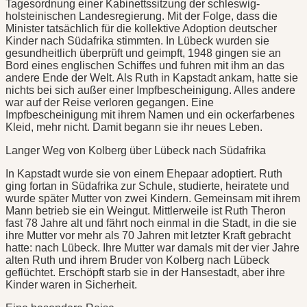
Tagesordnung einer Kabinettssitzung der schleswig-
holsteinischen Landesregierung. Mit der Folge, dass die
Minister tatsächlich für die kollektive Adoption deutscher
Kinder nach Südafrika stimmten. In Lübeck wurden sie
gesundheitlich überprüft und geimpft, 1948 gingen sie an
Bord eines englischen Schiffes und fuhren mit ihm an das
andere Ende der Welt. Als Ruth in Kapstadt ankam, hatte sie
nichts bei sich außer einer Impfbescheinigung. Alles andere
war auf der Reise verloren gegangen. Eine
Impfbescheinigung mit ihrem Namen und ein ockerfarbenes
Kleid, mehr nicht. Damit begann sie ihr neues Leben.
Langer Weg von Kolberg über Lübeck nach Südafrika
In Kapstadt wurde sie von einem Ehepaar adoptiert. Ruth
ging fortan in Südafrika zur Schule, studierte, heiratete und
wurde später Mutter von zwei Kindern. Gemeinsam mit ihrem
Mann betrieb sie ein Weingut. Mittlerweile ist Ruth Theron
fast 78 Jahre alt und fährt noch einmal in die Stadt, in die sie
ihre Mutter vor mehr als 70 Jahren mit letzter Kraft gebracht
hatte: nach Lübeck. Ihre Mutter war damals mit der vier Jahre
alten Ruth und ihrem Bruder von Kolberg nach Lübeck
geflüchtet. Erschöpft starb sie in der Hansestadt, aber ihre
Kinder waren in Sicherheit.