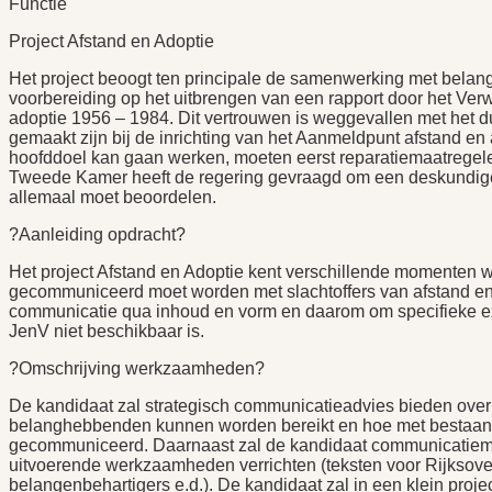
Functie
Project Afstand en Adoptie
Het project beoogt ten principale de samenwerking met belan
voorbereiding op het uitbrengen van een rapport door het Verw
adoptie 1956 – 1984. Dit vertrouwen is weggevallen met het d
gemaakt zijn bij de inrichting van het Aanmeldpunt afstand en 
hoofddoel kan gaan werken, moeten eerst reparatiemaatregele
Tweede Kamer heeft de regering gevraagd om een deskundige v
allemaal moet beoordelen.
?Aanleiding opdracht?
Het project Afstand en Adoptie kent verschillende momenten
gecommuniceerd moet worden met slachtoffers van afstand en
communicatie qua inhoud en vorm en daarom om specifieke exp
JenV niet beschikbaar is.
?Omschrijving werkzaamheden?
De kandidaat zal strategisch communicatieadvies bieden over
belanghebbenden kunnen worden bereikt en hoe met bestaan
gecommuniceerd. Daarnaast zal de kandidaat communicatiemi
uitvoerende werkzaamheden verrichten (teksten voor Rijksover
belangenbehartigers e.d.). De kandidaat zal in een klein proje