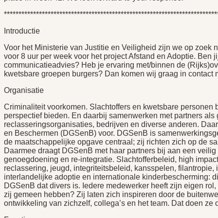
*************************************************************************
Introductie
Voor het Ministerie van Justitie en Veiligheid zijn we op zoe
voor 8 uur per week voor het project Afstand en Adoptie. Ben jij
communicatieadvies? Heb je ervaring met/binnen de (Rijks)o
kwetsbare groepen burgers? Dan komen wij graag in contact m
Organisatie
Criminaliteit voorkomen. Slachtoffers en kwetsbare personen 
perspectief bieden. En daarbij samenwerken met partners als 
reclasseringsorganisaties, bedrijven en diverse anderen. Daar 
en Beschermen (DGSenB) voor. DGSenB is samenwerkingsgeric
de maatschappelijke opgave centraal; zij richten zich op de san
Daarmee draagt DGSenB met haar partners bij aan een veilig
genoegdoening en re-integratie. Slachtofferbeleid, high impa
reclassering, jeugd, integriteitsbeleid, kansspelen, filantropie,
interlandelijke adoptie en internationale kinderbescherming: di
DGSenB dat divers is. Iedere medewerker heeft zijn eigen rol,
zij gemeen hebben? Zij laten zich inspireren door de buiten
ontwikkeling van zichzelf, collega’s en het team. Dat doen ze