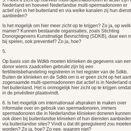
Nederland en hoeveel Nederlandse multi-spermadonoren er
actief zijn in het buitenland en via welke kanalen zij hun diens
aanbieden?
Is het mogelijk om hier meer zicht op te krijgen? Zo ja, op wel
manier? Kunnen bestaande organisaties, zoals Stichting
Donorgegevens Kunstmatige Bevruchting (SDKB), daar een r
bij spelen, ook preventief? Zo ja, hoe?
5.
Op basis van de Wdkb moeten klinieken de gegevens van ee
donor wiens zaadcellen gebruikt zijn bij een
fertiliteitsbehandeling registreren in het register van de Sdkb.
Buiten de klinieken en de Sdkb om is er geen zicht op het aant
zogenaamde multi-spermadonoren dat actief is in Nederland of
het buitenland. Het is onmogelijk hier zicht op te krijgen omdat 
in de privésfeer plaatsvindt.
6. Is het mogelijk om internationaal afspraken te maken over
informatie over en gebruik van spermadonoren, immers
spermadonoren die in Nederlandse klinieken doneren kunnen
ook doen bij buitenlandse klinieken of hun diensten aanbiede
via buitenlandse sites? Vindt u dat dit gereguleerd zou moete
worden? Zo ja, hoe? Zo nee, waarom niet?