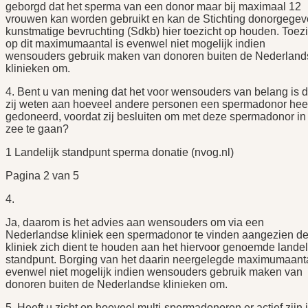
geborgd dat het sperma van een donor maar bij maximaal 12
vrouwen kan worden gebruikt en kan de Stichting donorgege
kunstmatige bevruchting (Sdkb) hier toezicht op houden. Toezi
op dit maximumaantal is evenwel niet mogelijk indien
wensouders gebruik maken van donoren buiten de Nederland
klinieken om.
4. Bent u van mening dat het voor wensouders van belang is d
zij weten aan hoeveel andere personen een spermadonor hee
gedoneerd, voordat zij besluiten om met deze spermadonor in
zee te gaan?
1 Landelijk standpunt sperma donatie (nvog.nl)
Pagina 2 van 5
4.
Ja, daarom is het advies aan wensouders om via een
Nederlandse kliniek een spermadonor te vinden aangezien d
kliniek zich dient te houden aan het hiervoor genoemde landel
standpunt. Borging van het daarin neergelegde maximumaanta
evenwel niet mogelijk indien wensouders gebruik maken van
donoren buiten de Nederlandse klinieken om.
5. Heeft u zicht op hoeveel multi-spermadonoren er actief zijn 