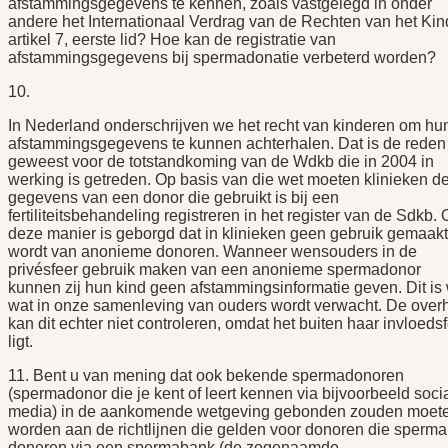
afstammingsgegevens te kennen, zoals vastgelegd in onder
andere het Internationaal Verdrag van de Rechten van het Kin
artikel 7, eerste lid? Hoe kan de registratie van
afstammingsgegevens bij spermadonatie verbeterd worden?
10.
In Nederland onderschrijven we het recht van kinderen om hu
afstammingsgegevens te kunnen achterhalen. Dat is de reden
geweest voor de totstandkoming van de Wdkb die in 2004 in
werking is getreden. Op basis van die wet moeten klinieken d
gegevens van een donor die gebruikt is bij een
fertiliteitsbehandeling registreren in het register van de Sdkb.
deze manier is geborgd dat in klinieken geen gebruik gemaakt
wordt van anonieme donoren. Wanneer wensouders in de
privésfeer gebruik maken van een anonieme spermadonor
kunnen zij hun kind geen afstammingsinformatie geven. Dit is
wat in onze samenleving van ouders wordt verwacht. De over
kan dit echter niet controleren, omdat het buiten haar invloeds
ligt.
11. Bent u van mening dat ook bekende spermadonoren
(spermadonor die je kent of leert kennen via bijvoorbeeld soci
media) in de aankomende wetgeving gebonden zouden moet
worden aan de richtlijnen die gelden voor donoren die sperma
doneren via een spermabank (de zogenaamde