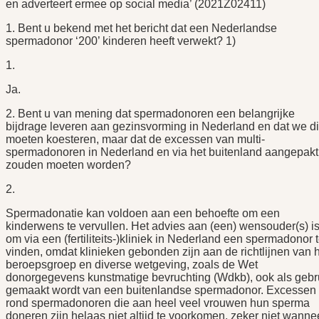
en adverteert ermee op social media’ (2021Z02411)
1. Bent u bekend met het bericht dat een Nederlandse
spermadonor ‘200’ kinderen heeft verwekt? 1)
1.
Ja.
2. Bent u van mening dat spermadonoren een belangrijke
bijdrage leveren aan gezinsvorming in Nederland en dat we di
moeten koesteren, maar dat de excessen van multi-
spermadonoren in Nederland en via het buitenland aangepakt
zouden moeten worden?
2.
Spermadonatie kan voldoen aan een behoefte om een
kinderwens te vervullen. Het advies aan (een) wensouder(s) i
om via een (fertiliteits-)kliniek in Nederland een spermadonor 
vinden, omdat klinieken gebonden zijn aan de richtlijnen van 
beroepsgroep en diverse wetgeving, zoals de Wet
donorgegevens kunstmatige bevruchting (Wdkb), ook als gebr
gemaakt wordt van een buitenlandse spermadonor. Excessen
rond spermadonoren die aan heel veel vrouwen hun sperma
doneren zijn helaas niet altijd te voorkomen, zeker niet wanne