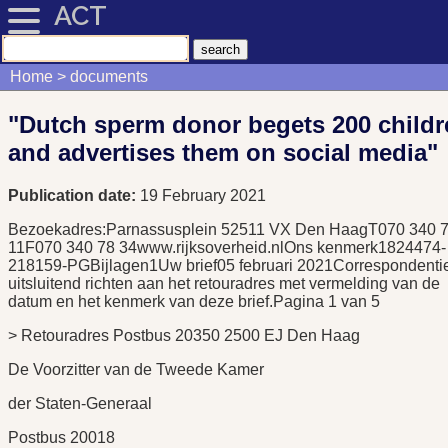
ACT
Home
documents
"Dutch sperm donor begets 200 childr
and advertises them on social media"
Publication date:
19 February 2021
Bezoekadres:Parnassusplein 52511 VX Den HaagT070 340 
11F070 340 78 34www.rijksoverheid.nlOns kenmerk1824474-
218159-PGBijlagen1Uw brief05 februari 2021Correspondenti
uitsluitend richten aan het retouradres met vermelding van de
datum en het kenmerk van deze brief.Pagina 1 van 5
> Retouradres Postbus 20350 2500 EJ Den Haag
De Voorzitter van de Tweede Kamer
der Staten-Generaal
Postbus 20018