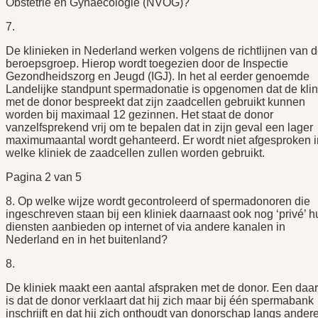
Obstetrie en Gynaecologie (NVOG)?
7.
De klinieken in Nederland werken volgens de richtlijnen van 
beroepsgroep. Hierop wordt toegezien door de Inspectie
Gezondheidszorg en Jeugd (IGJ). In het al eerder genoemde
Landelijke standpunt spermadonatie is opgenomen dat de klin
met de donor bespreekt dat zijn zaadcellen gebruikt kunnen
worden bij maximaal 12 gezinnen. Het staat de donor
vanzelfsprekend vrij om te bepalen dat in zijn geval een lager
maximumaantal wordt gehanteerd. Er wordt niet afgesproken i
welke kliniek de zaadcellen zullen worden gebruikt.
Pagina 2 van 5
8. Op welke wijze wordt gecontroleerd of spermadonoren die
ingeschreven staan bij een kliniek daarnaast ook nog ‘privé’ h
diensten aanbieden op internet of via andere kanalen in
Nederland en in het buitenland?
8.
De kliniek maakt een aantal afspraken met de donor. Een daa
is dat de donor verklaart dat hij zich maar bij één spermabank
inschrijft en dat hij zich onthoudt van donorschap langs ander