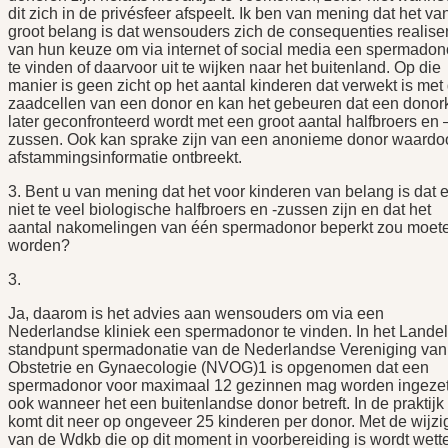
dit zich in de privésfeer afspeelt. Ik ben van mening dat het va
groot belang is dat wensouders zich de consequenties realise
van hun keuze om via internet of social media een spermadon
te vinden of daarvoor uit te wijken naar het buitenland. Op die
manier is geen zicht op het aantal kinderen dat verwekt is met
zaadcellen van een donor en kan het gebeuren dat een donor
later geconfronteerd wordt met een groot aantal halfbroers en 
zussen. Ook kan sprake zijn van een anonieme donor waardo
afstammingsinformatie ontbreekt.
3. Bent u van mening dat het voor kinderen van belang is dat e
niet te veel biologische halfbroers en -zussen zijn en dat het
aantal nakomelingen van één spermadonor beperkt zou moet
worden?
3.
Ja, daarom is het advies aan wensouders om via een
Nederlandse kliniek een spermadonor te vinden. In het Landel
standpunt spermadonatie van de Nederlandse Vereniging van
Obstetrie en Gynaecologie (NVOG)1 is opgenomen dat een
spermadonor voor maximaal 12 gezinnen mag worden ingezet
ook wanneer het een buitenlandse donor betreft. In de praktijk
komt dit neer op ongeveer 25 kinderen per donor. Met de wijzi
van de Wdkb die op dit moment in voorbereiding is wordt wette