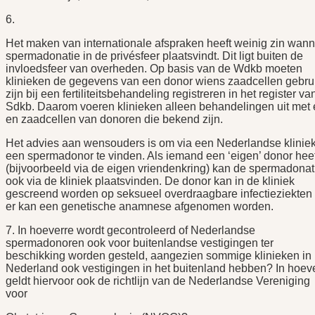
6.
Het maken van internationale afspraken heeft weinig zin wan
spermadonatie in de privésfeer plaatsvindt. Dit ligt buiten de
invloedsfeer van overheden. Op basis van de Wdkb moeten
klinieken de gegevens van een donor wiens zaadcellen gebru
zijn bij een fertiliteitsbehandeling registreren in het register va
Sdkb. Daarom voeren klinieken alleen behandelingen uit met 
en zaadcellen van donoren die bekend zijn.
Het advies aan wensouders is om via een Nederlandse klinie
een spermadonor te vinden. Als iemand een ‘eigen’ donor heef
(bijvoorbeeld via de eigen vriendenkring) kan de spermadonat
ook via de kliniek plaatsvinden. De donor kan in de kliniek
gescreend worden op seksueel overdraagbare infectieziekten
er kan een genetische anamnese afgenomen worden.
7. In hoeverre wordt gecontroleerd of Nederlandse
spermadonoren ook voor buitenlandse vestigingen ter
beschikking worden gesteld, aangezien sommige klinieken in
Nederland ook vestigingen in het buitenland hebben? In hoev
geldt hiervoor ook de richtlijn van de Nederlandse Vereniging
voor