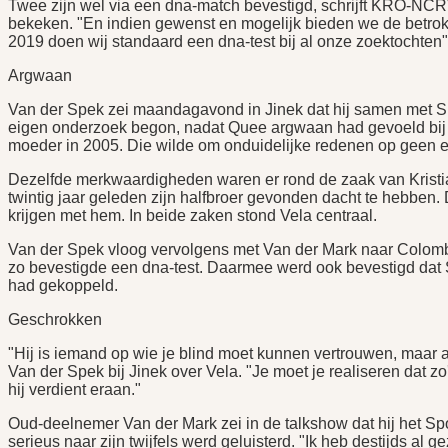
Twee zijn wel via een dna-match bevestigd, schrijft KRO-NC
bekeken. "En indien gewenst en mogelijk bieden we de betro
2019 doen wij standaard een dna-test bij al onze zoektochten
Argwaan
Van der Spek zei maandagavond in Jinek dat hij samen met 
eigen onderzoek begon, nadat Quee argwaan had gevoeld bij 
moeder in 2005. Die wilde om onduidelijke redenen op geen e
Dezelfde merkwaardigheden waren er rond de zaak van Kristia
twintig jaar geleden zijn halfbroer gevonden dacht te hebben.
krijgen met hem. In beide zaken stond Vela centraal.
Van der Spek vloog vervolgens met Van der Mark naar Colomb
zo bevestigde een dna-test. Daarmee werd ook bevestigd dat
had gekoppeld.
Geschrokken
"Hij is iemand op wie je blind moet kunnen vertrouwen, maar alo
Van der Spek bij Jinek over Vela. "Je moet je realiseren dat z
hij verdient eraan."
Oud-deelnemer Van der Mark zei in de talkshow dat hij het Spo
serieus naar zijn twijfels werd geluisterd. "Ik heb destijds al 