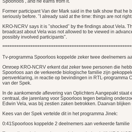
Spoorloos , and he earns from it."
Former participant Van der Mark said in the talk show that he 
seriously before. "I already said at the time: things are not rig
KRO-NCRV says it is "shocked" by the findings about Vela. The
broadcast about Vela was not allowed to be viewed in advance,
possibly involved participants".
*************************************************************************
Tv-programma Spoorloos koppelde zeker twee deelnemers aan
Omroep KRO-NCRV erkent dat zeker twee personen die heb
Spoorloos aan de verkeerde biologische familie zijn gekoppel
persverklaring, in reactie op bevindingen in RTL-programma O
van der Spek.
In de aankomende aflevering van Oplichters Aangepakt staa
centraal, die jarenlang voor Spoorloos tegen betaling onderzoe
Edwin Vela, was bij zestien zaken betrokken. Daarvan blijken 
Kees van der Spek vertelde dit in het programma Jinek:
0:41Spoorloos koppelde 2 deelnemers aan verkeerde familie