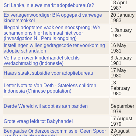
18 April
Sri Lanka, nieuwe markt adoptiebureau's?
1987
Ex vertegenwoordiger BIA opgepakt vanwege
20 January
kindersmokkel
1983
Illegaal adopteren vaak een noodsprong; We
1 January
schamen ons hier helemaal niet voor
1983
(investigation NL Peru is ongoing)
Instellingen willen gedragscode ter voorkoming
16 May
adoptie schandalen
1981
Verhalen over kinderhandel slechts
3 January
verdachtmaking (Indonesie)
1981
17 May
Haars staakt subsidie voor adoptiebureau
1980
13
Letter Nota to Van Deth - Stateless children
February
Indonesia (Chinese population)
1980
1
Derde Wereld wil adopties aan banden
September
1979
17 August
Grote vraag leidt tot Babyhandel
1979
Bengaalse Onderzoekscommissie: Geen Spoor
2 August