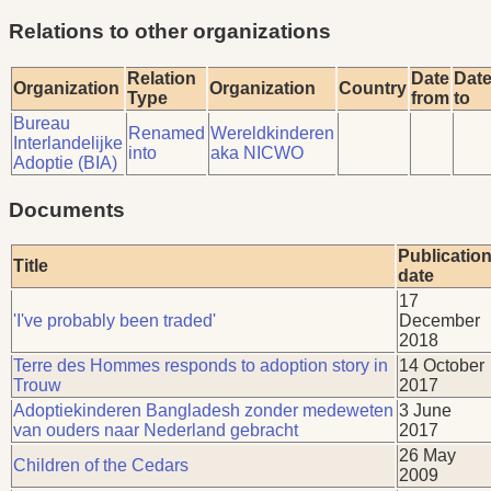
Relations to other organizations
Relation
Date
Dat
Organization
Organization
Country
Type
from
to
Bureau
Renamed
Wereldkinderen
Interlandelijke
into
aka NICWO
Adoptie (BIA)
Documents
Publicatio
Title
date
17
'I've probably been traded'
December
2018
Terre des Hommes responds to adoption story in
14 October
Trouw
2017
Adoptiekinderen Bangladesh zonder medeweten
3 June
van ouders naar Nederland gebracht
2017
26 May
Children of the Cedars
2009